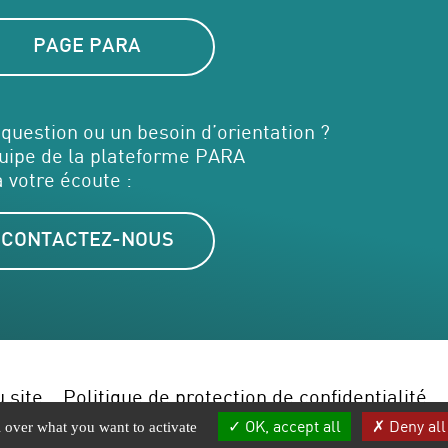
PAGE PARA
question ou un besoin d’orientation ?
uipe de la plateforme PARA
à votre écoute :
CONTACTEZ-NOUS
 site
Politique de protection de confidentialité
OK, accept all
Deny all
l over what you want to activate