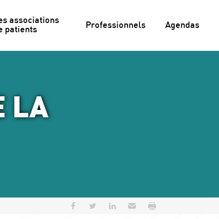
es associations 
Professionnels
Agendas
e patients
 LA
Partager sur Facebook
Partager sur Twitter
Partager sur LinkedIn
Envoyer par e-mail
Imprimer