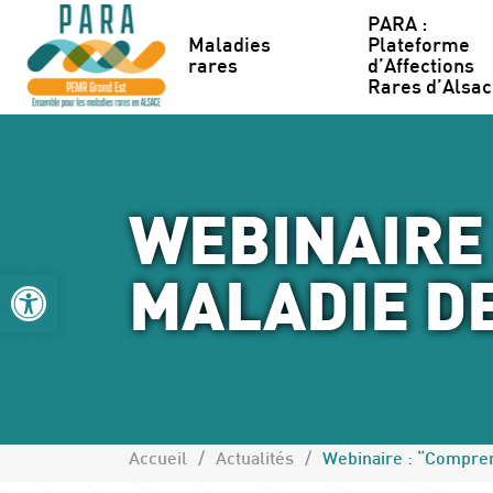
Accéder au contenu
Accéder au menu
Cookies management panel
PARA : 
Maladies 
Plateforme 
rares
d’Affections 
Rares d’Alsa
WEBINAIRE
Ouvrir la barre d’outils
MALADIE D
Accueil
Actualités
Webinaire : “Compren