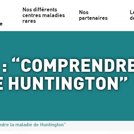
Nos différents 
Nos 
L
centres maladies 
partenaires
d
rares
ce
 : “COMPRENDRE
E HUNTINGTON”
dre la maladie de Huntington”