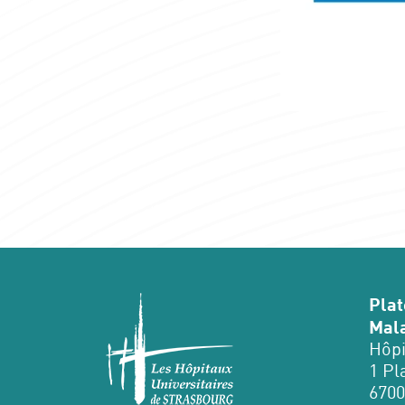
Plat
Mala
Hôpi
1 Pl
6700