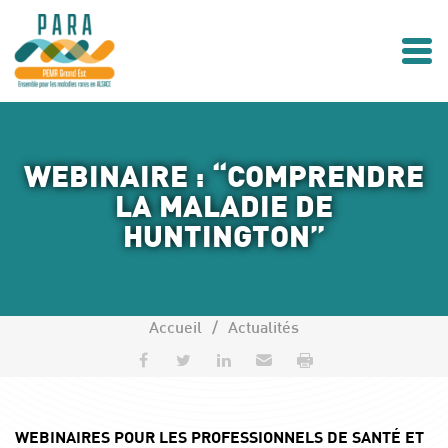
Accéder au contenu
Accéder au menu
Cookies management panel
WEBINAIRE : “COMPRENDRE
LA MALADIE DE
HUNTINGTON”
Accueil
Actualités
Partager sur Facebook
Partager sur Twitter
Partager sur LinkedIn
Envoyer par e-mail
Imprimer
WEBINAIRES
POUR LES
PROFESSIONNELS DE SANTÉ ET